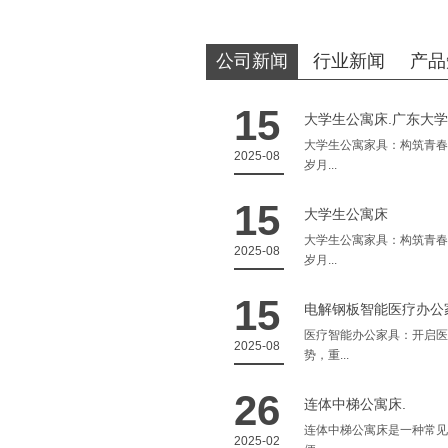
公司新闻
行业新闻
产品
15
治疗柜处置台洗手池
大学生公寓床.广东大
大学生公寓家具：构筑青春
2025-08
岁月...
15
大学生公寓床
大学生公寓家具：构筑青春
2025-08
岁月...
15
电解钢板智能医疗办公
医疗智能办公家具：开启医
2025-08
势，重...
26
连体中梯公寓床.
医院护士工作台吧台美容院前台定制
连体中梯公寓床是一种常见
2025-02