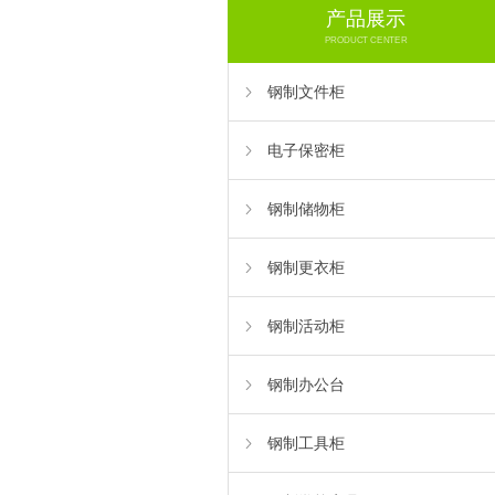
产品展示
PRODUCT CENTER
钢制文件柜
电子保密柜
钢制储物柜
钢制更衣柜
钢制活动柜
钢制办公台
钢制工具柜