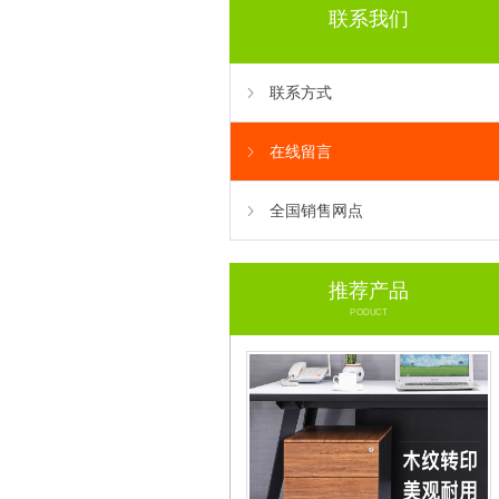
联系我们
联系方式
在线留言
全国销售网点
推荐产品
PODUCT