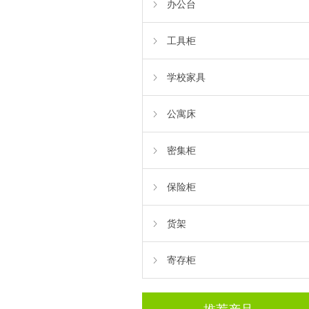
办公台
工具柜
学校家具
公寓床
密集柜
保险柜
货架
寄存柜