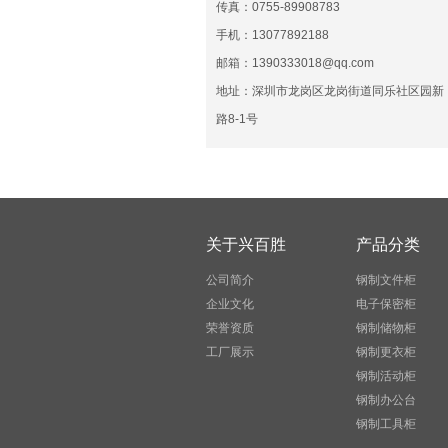
传真：0755-89908783
医疗智能办公家具
手机：13077892188
邮箱：1390333018@qq.com
地址：深圳市龙岗区龙岗街道同乐社区园新
路8-1号
关于兴百胜
产品分类
公司简介
钢制文件柜
企业文化
电子保密柜
荣誉资质
钢制储物柜
治疗柜处置台洗手池
工厂展示
钢制更衣柜
钢制活动柜
钢制办公台
钢制工具柜