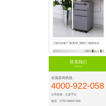
三抽活动柜厂家直销_钢制三抽移动文件柜_办公抽屉柜支持定制
联系我们
CONTACT
全国咨询热线：
4000-922-058
公司名称：亿发平台
电话：0755-89907459