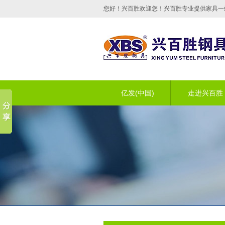
您好！兴百胜欢迎您！兴百胜专业提供家具一
亿发(中国)
走进兴百胜