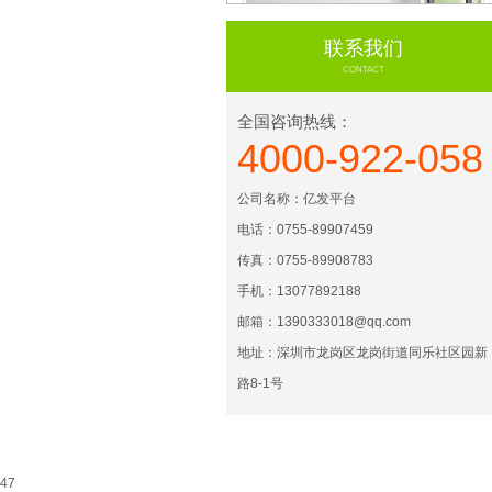
联系我们
CONTACT
全国咨询热线：
4000-922-058
公司名称：亿发平台
电话：0755-89907459
传真：0755-89908783
医疗智能办公家具
手机：13077892188
邮箱：1390333018@qq.com
地址：深圳市龙岗区龙岗街道同乐社区园新
路8-1号
47