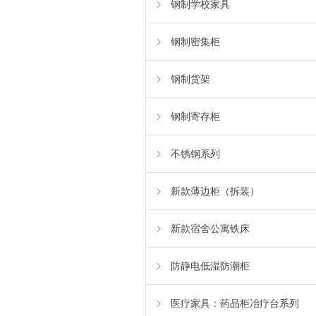
钢制学校家具
钢制密集柜
钢制货架
钢制寄存柜
不锈钢系列
新款薄边柜（拆装）
新款宿舍公寓铁床
防静电低湿防潮柜
医疗家具：药品柜冶疗台系列