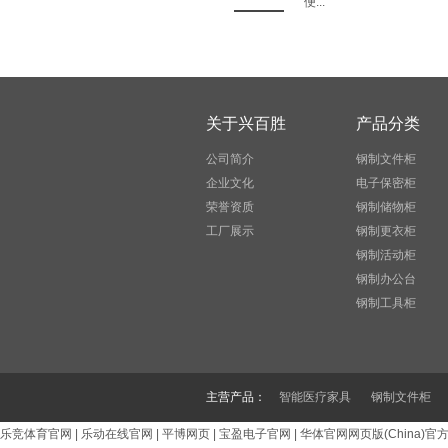
便...
连体中梯公寓
21
广东护士站厂家
以下是对“广东护士站厂家”
2025-02
关于兴百胜
产品分类
公司简介
钢制文件柜
企业文化
电子保密柜
荣誉资质
钢制储物柜
工厂展示
钢制更衣柜
钢制活动柜
钢制办公台
钢制工具柜
太空舱
主营产品：
智能医疗家具
钢制文件柜
乐竞体育官网
|
乐动在线官网
|
平博网页
|
宝盈电子官网
|
华体官网网页版(China)官