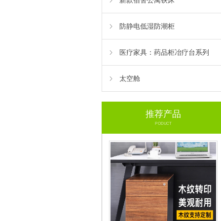
新款宿舍公寓铁床
防静电低湿防潮柜
医疗家具：药品柜冶疗台系列
太空舱
推荐产品
PODUCT