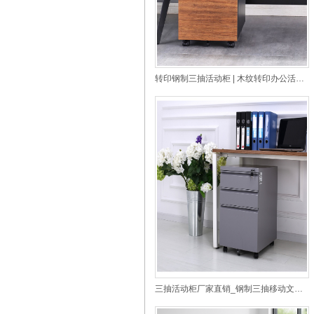
转印钢制三抽活动柜 | 木纹转印办公活动柜厂家直供，支持定制
三抽活动柜厂家直销_钢制三抽移动文件柜_办公抽屉柜支持定制