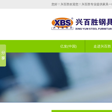
您好！兴百胜欢迎您！兴百胜专业提供家具一
亿发(中国)
走进兴百胜