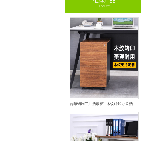
推荐产品
PODUCT
转印钢制三抽活动柜 | 木纹转印办公活动柜厂家直供，支持定制