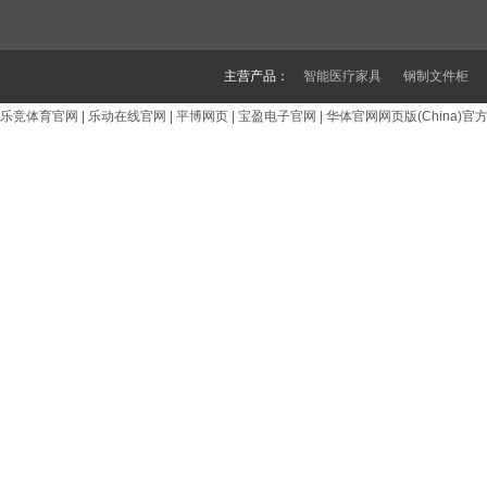
主营产品：
智能医疗家具
钢制文件柜
乐竞体育官网
|
乐动在线官网
|
平博网页
|
宝盈电子官网
|
华体官网网页版(China)官
医院护士工作台吧台美容院前台定制
连体中梯公寓