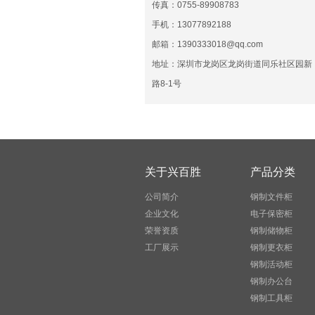
传真：0755-89908783
医疗智能办公家具
手机：13077892188
邮箱：1390333018@qq.com
地址：深圳市龙岗区龙岗街道同乐社区园新
路8-1号
关于兴百胜
产品分类
公司简介
钢制文件柜
企业文化
电子保密柜
荣誉资质
钢制储物柜
治疗柜处置台洗手池
工厂展示
钢制更衣柜
钢制活动柜
钢制办公台
钢制工具柜